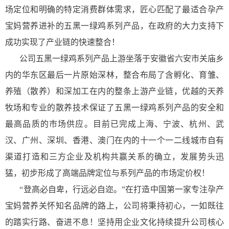
场定位和明确的特定消费群体需求，匠心匹配了最适合孕产
宝妈营养进补的五黑一绿鸡系列产品，在政府的大力支持下
成功实现了产业链的快速整合！
公司五黑一绿鸡系列产品上游坐落于安徽省六安市关庙乡
内的华东区最后一片原始深林，整合布局了含孵化、育雏、
养殖（散养）和深加工在内的整条上游产业链，优越的天养
牧场和专业的散养技术保证了五黑一绿鸡系列产品的安全和
最高品质的市场供应。目前已完成上海、宁波、杭州、武
汉、广州、深圳、香港、澳门在内的十一个一二线城市自有
渠道打造和三方企业及机构共赢关系的确立，发展势头迅
猛，初步形成了高端品牌定位与系列产品的市场定价权！
“登高必自卑，行远必自迩。”在打造中国第一家专注孕产
宝妈营养关怀知名品牌的路上，公司将秉持初心，一如既往
的踏实行路、奋进不息！坚持用企业文化持续提升公司核心